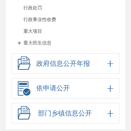
行政处罚
行政事业性收费
重大项目
重大民生信息
人大代表建议、政协委员提案办理
政府信息公开年报
政府工作报告
其他法定公开
依申请公开
政府信息公开标准目录
公务员、事业单位招考
部门乡镇信息公开
防范化解重大风险
财政资金直达基层