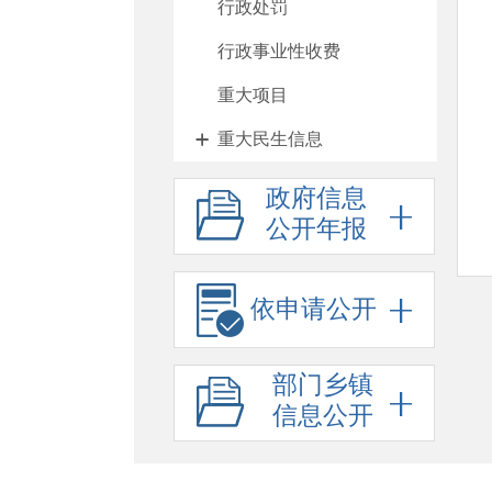
行政处罚
行政事业性收费
重大项目
重大民生信息
人大代表建议、政协委员
政府信息
公开年报
提案办理
政府工作报告
依申请公开
其他法定公开
政府信息公开标准目录
部门乡镇
公务员、事业单位招考
信息公开
防范化解重大风险
财政资金直达基层