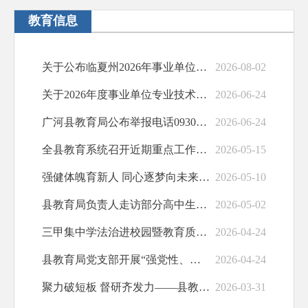
农村集体土地征收
教育信息
社会保险
关于公布临夏州2026年事业单位公开招聘教育类岗位（广河县考点）面试成绩及最终成绩的通知
2026-08-02
涉农补贴
关于2026年度事业单位专业技术人员晋升内部岗位等级工作接受社会监督的公告
2026-06-24
公共文化
广河县教育局公布举报电话0930-5622345
2026-06-24
政府文件
全县教育系统召开近期重点工作安排会
2026-05-15
职业培训
强健体魄育新人 同心逐梦向未来——广河县中小学第十四届“希望杯”师生运动会圆满落幕
2026-05-10
交通运输
县教育局负责人走访部分高中生家庭
2026-05-02
水利安全生产
三甲集中学法治进校园暨教育质量提升工作座谈会召开
2026-04-24
基层政务公开标准化规范化
县教育局党支部开展“强党性、提能力、兴教育”主题党日活动
2026-04-24
聚力破短板 督研齐发力——县教育局召开2026年督导教研第一次专题会议
2026-03-31