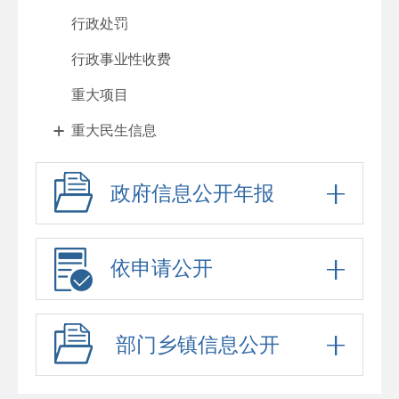
行政处罚
行政事业性收费
重大项目
重大民生信息
人大代表建议、政协委员提案办理
政府信息公开年报
政府工作报告
其他法定公开
依申请公开
政府信息公开标准目录
公务员、事业单位招考
部门乡镇信息公开
防范化解重大风险
财政资金直达基层