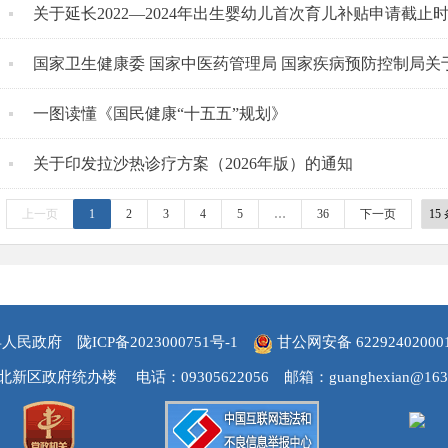
关于延长2022—2024年出生婴幼儿首次育儿补贴申请截止
国家卫生健康委 国家中医药管理局 国家疾病预防控制局关于进一步做好公立医疗卫生机构
一图读懂《国民健康“十五五”规划》
关于印发拉沙热诊疗方案（2026年版）的通知
上一页
1
2
3
4
5
…
36
下一页
县人民政府
陇ICP备2023000751号-1
甘公网安备 62292402000
北新区政府统办楼
电话：09305622056
邮箱：guanghexian@163