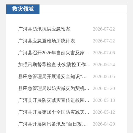
农村集体土地征收
救灾领域
社会保险
广河县防汛抗洪应急预案
2026-07-22
涉农补贴
广河县应急避难场所统计表
2026-07-22
公共文化
广河县召开2026年自然灾害及家庭综合意外保险上半年专题调度会
2026-07-06
政府文件
加强汛期督导检查 夯实防控工作底线
2026-06-24
职业培训
县应急管理局开展送安全知识“进商铺、进餐饮场所”宣传活动
2026-06-05
交通运输
县应急管理局以防灾减灾为契机开展诚信宣传进企业活动
2026-05-20
水利安全生产
广河县开展防灾减灾宣传进校园活动
2026-05-13
基层政务公开标准化规范化
广河县开展第18个全国防灾减灾日宣传活动
2026-05-12
广河县开展防汛备汛及“百日攻坚”行动专项检查
2026-04-29