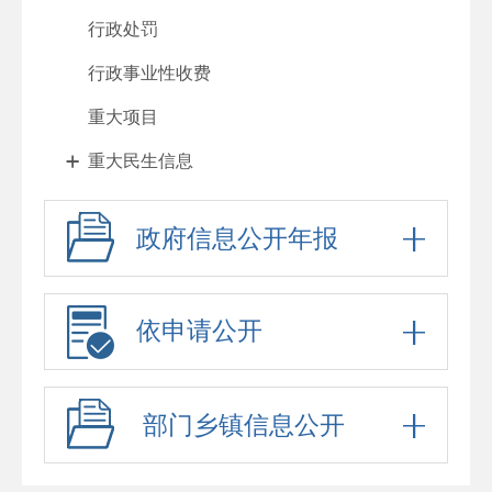
行政处罚
行政事业性收费
重大项目
重大民生信息
人大代表建议、政协委员提案办理
政府信息公开年报
政府工作报告
其他法定公开
依申请公开
政府信息公开标准目录
公务员、事业单位招考
部门乡镇信息公开
防范化解重大风险
财政资金直达基层