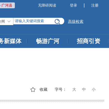
·广河县
无障碍阅读
登录
注册
全州
高级检索
务新媒体
畅游广河
招商引资
收藏
字号：
大
中
小