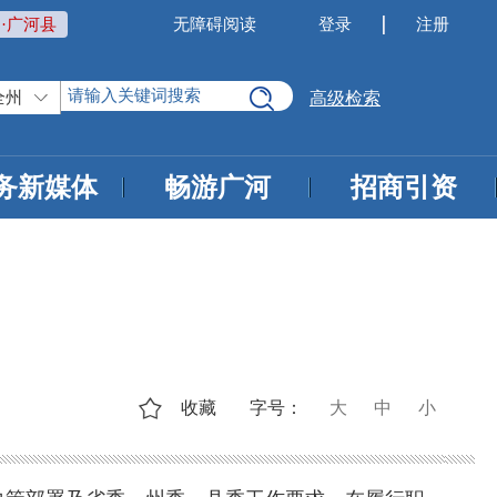
·广河县
无障碍阅读
登录
注册
全州
高级检索
务新媒体
畅游广河
招商引资
收藏
字号：
大
中
小