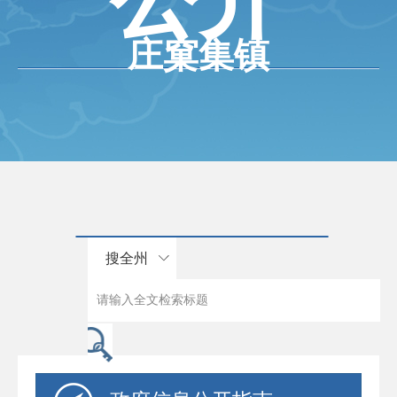
庄窠集镇
搜全州