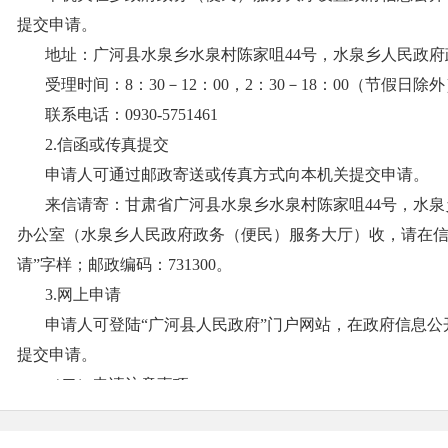
提交申请。
地址：广河县
水泉乡
水泉村陈家咀
44
号，
水泉乡
人民政府
受理时间：
8：30－12：00，2：30－18：00（节假日除
联系电话：
0930-5751461
2.信函或传真提交
申请人可通过邮政寄送或传真方式向本机关提交申请。
来信请寄：甘肃省
广河县
水泉乡
水泉村陈家咀
44
号
，
水泉
办公室（
水泉乡
人民政府政务（便民）服务大厅）收，请在
请”字样；邮政编码：731300。
3.网上申请
申请人可登陆
“广河县人民政府”门户网站，在政府信息公
提交申请。
（二）申请注意事项
1.申请获取政府信息，应当填写《广河县政府信息公开
申请受理点领取或在“广河县人民政府”门户网站政务公开专