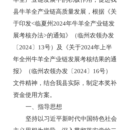
县牛羊全产业链
高质量发展
，根据《关
于印发
<
临夏州
2024年牛羊全产业链发
展考核办法
>
的通知》
（
临
州
农领办发
〔
202
4
〕
13
号
）
及《关于
2024年上半
年全州牛羊全产业链发展考核结果的通
报》
（
临
州
农领办发
〔
202
4
〕
16
号
）
文件精神
，结合我县实际，制定本
奖补
资金使用方案
。
一、指导思想
坚持以习近平新时代中国特色社会