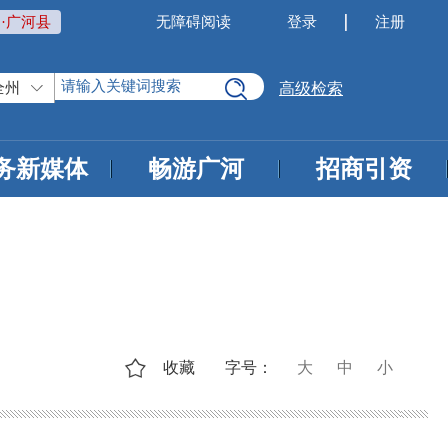
·广河县
无障碍阅读
登录
注册
全州
高级检索
务新媒体
畅游广河
招商引资
收藏
字号：
大
中
小