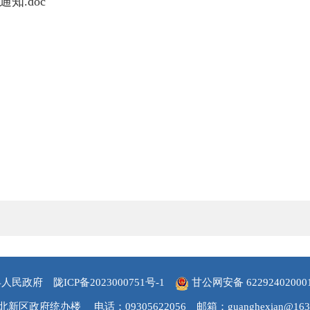
知.doc
县人民政府
陇ICP备2023000751号-1
甘公网安备 62292402000
北新区政府统办楼
电话：09305622056
邮箱：guanghexian@163