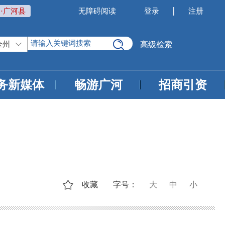
·广河县
无障碍阅读
登录
注册
全州
高级检索
务新媒体
畅游广河
招商引资
收藏
字号：
大
中
小