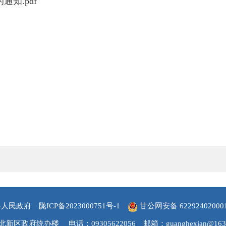
通知.pdf
县人民政府
陇ICP备2023000751号-1
甘公网安备 62292402000
北新区政府统办楼
电话：09305622056
邮箱：guanghexian@163