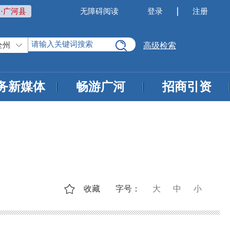
·广河县
无障碍阅读
登录
注册
全州
高级检索
务新媒体
畅游广河
招商引资
收藏
字号：
大
中
小