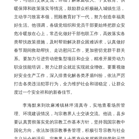
中，与他们交谈交流，详细了解家庭收入、子女教育、供
暖保障和政策落实等情况，鼓励群众积极融入城镇生活，
主动学习致富本领，照顾教育好下一代，努力创造幸福美
好生活。他强调，各级党组织和党员干部要始终把群众安
危冷暖放在心上，常态化做好干部包联工作，高效落实各
类帮扶政策措施，及时帮助解决群众困难诉求，认真做好
春节期间救助帮扶、走访慰问工作，更加密切党群干群关
系。要加力引进劳动密集型项目和企业，精准开展劳动力
职业技能培训，努力让群众就近实现就业增收。要重视做
好安全生产工作，深入排查化解各类矛盾纠纷，依法严厉
打击各类违法犯罪行为，全力维护社会和谐稳定，让群众
度过一个安全祥和的新春佳节。
李海默来到吹麻滩镇林坪清真寺，实地查看场所管
理、环境建设情况，与宗教界人士交谈交流。他说，县乡
要认真贯彻落实党的宗教工作基本方针，坚持我国宗教中
国化方向，依法加强宗教事务管理，积极引导宗教与社会
主义社会相适应。宗教界人士要充分发挥桥梁纽带和示范