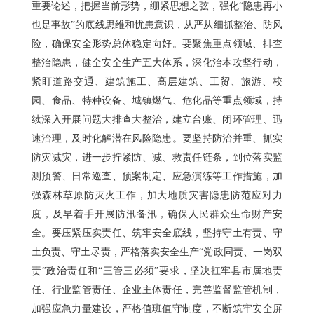
重要论述，把握当前形势，绷紧思想之弦，强化“隐患再小
也是事故”的底线思维和忧患意识，从严从细抓整治、防风
险，确保安全形势总体稳定向好。要聚焦重点领域、排查
整治隐患，健全安全生产五大体系，深化治本攻坚行动，
紧盯道路交通、建筑施工、高层建筑、工贸、旅游、校
园、食品、特种设备、城镇燃气、危化品等重点领域，持
续深入开展问题大排查大整治，建立台账、闭环管理、迅
速治理，及时化解潜在风险隐患。要坚持防治并重、抓实
防灾减灾，进一步拧紧防、减、救责任链条，到位落实监
测预警、日常巡查、预案制定、应急演练等工作措施，加
强森林草原防灭火工作，加大地质灾害隐患防范应对力
度，及早着手开展防汛备汛，确保人民群众生命财产安
全。要压紧压实责任、筑牢安全底线，坚持守土有责、守
土负责、守土尽责，严格落实安全生产“党政同责、一岗双
责”政治责任和“三管三必须”要求，坚决扛牢县市属地责
任、行业监管责任、企业主体责任，完善监督监管机制，
加强应急力量建设，严格值班值守制度，不断筑牢安全屏