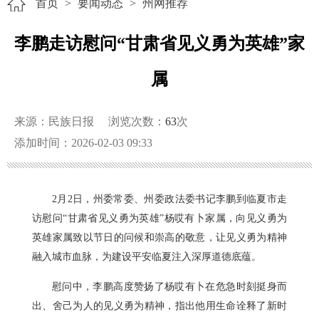
首页
>
要闻动态
>
州网推荐
李鹏走访慰问“甘肃省见义勇为英雄”家
属
来源：民族日报
浏览次数：
63
次
添加时间：2026-02-03 09:33
2月2日，州委常委、州委政法委书记李鹏到临夏市走
访慰问“甘肃省见义勇为英雄”杨哎有卜家属，向见义勇为
英雄家属致以节日的问候和崇高的敬意，让见义勇为精神
融入城市血脉，为建设平安临夏注入深厚道德底蕴。
慰问中，李鹏高度赞扬了杨哎有卜在危急时刻挺身而
出、舍己为人的见义勇为精神，指出他用生命诠释了新时