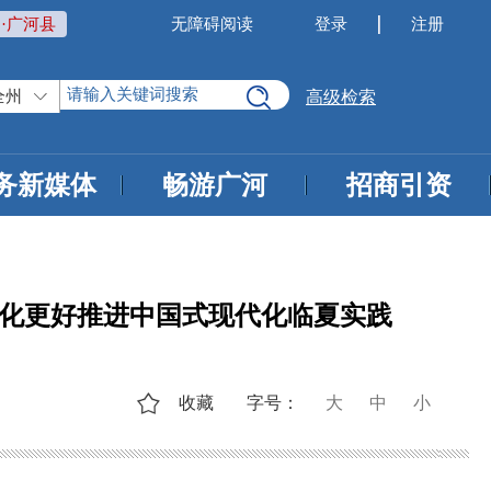
·广河县
无障碍阅读
登录
注册
全州
高级检索
务新媒体
畅游广河
招商引资
代化更好推进中国式现代化临夏实践
收藏
字号：
大
中
小