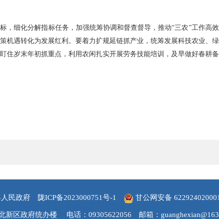
标，细化分解指标任务，加强统筹协调和督查督导，推动“三农”工作高
策机遇转化为发展红利。要着力扩规延链抓产业，统筹发展科技农业、
盯住岁末年初抓重点，利用农闲扎实开展劳务技能培训，及早做好春耕
县人民政府
陇ICP备2023000751号-1
甘公网安备 62292402000
北新区政府统办楼
电话：09305622056
邮箱：guanghexian@163