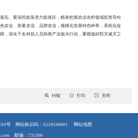
效落实。要深挖政策潜力抓项目，精准把握农业农村领域投资导向
绿色农业、质量农业、品牌农业，规模化发展特色种养，系统化促
备耕，深化千名科技人员助推产业振兴行动，重视做好防灾减灾工
纠错
打印
关闭
103号
网站标识码：6229240001
网站地图
.com
邮编：731300