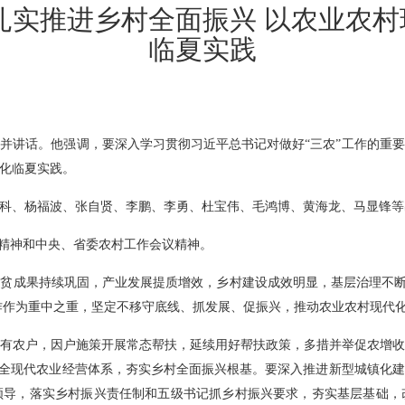
扎实推进乡村全面振兴 以农业农
临夏实践
席并讲话。他强调，要深入学习贯彻习近平总书记对做好“三农”工作的重
化临夏实践。
科、杨福波、张自贤、李鹏、李勇、杜宝伟、毛鸿博、黄海龙、马显锋等
示精神和中央、省委农村工作会议精神。
贫成果持续巩固，产业发展提质增效，乡村建设成效明显，基层治理不断加
工作作为重中之重，坚定不移守底线、抓发展、促振兴，推动农业农村现代
有农户，因户施策开展常态帮扶，延续用好帮扶政策，多措并举促农增
健全现代农业经营体系，夯实乡村全面振兴根基。要深入推进新型城镇化
领导，落实乡村振兴责任制和五级书记抓乡村振兴要求，夯实基层基础，