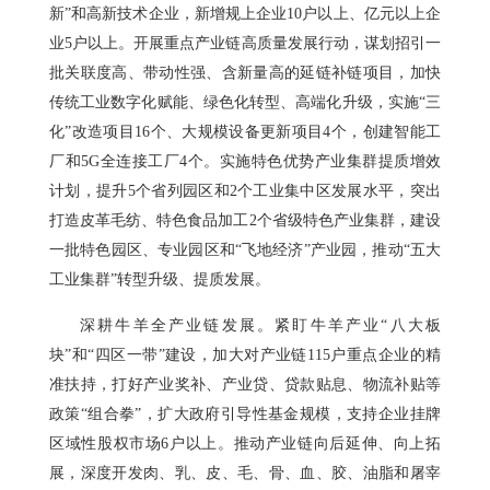
新”和高新技术企业，新增规上企业10户以上、亿元以上企
业5户以上。开展重点产业链高质量发展行动，谋划招引一
批关联度高、带动性强、含新量高的延链补链项目，加快
传统工业数字化赋能、绿色化转型、高端化升级，实施“三
化”改造项目16个、大规模设备更新项目4个，创建智能工
厂和5G全连接工厂4个。实施特色优势产业集群提质增效
计划，提升5个省列园区和2个工业集中区发展水平，突出
打造皮革毛纺、特色食品加工2个省级特色产业集群，建设
一批特色园区、专业园区和“飞地经济”产业园，推动“五大
工业集群”转型升级、提质发展。
深耕牛羊全产业链发展。紧盯牛羊产业“八大板
块”和“四区一带”建设，加大对产业链115户重点企业的精
准扶持，打好产业奖补、产业贷、贷款贴息、物流补贴等
政策“组合拳”，扩大政府引导性基金规模，支持企业挂牌
区域性股权市场6户以上。推动产业链向后延伸、向上拓
展，深度开发肉、乳、皮、毛、骨、血、胶、油脂和屠宰