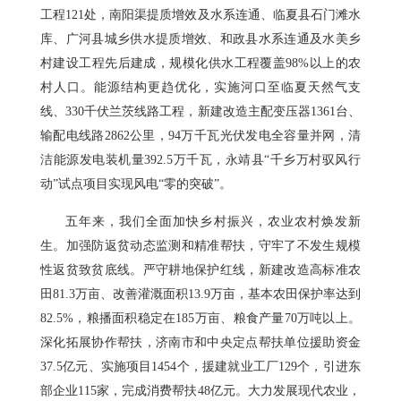
工程121处，南阳渠提质增效及水系连通、临夏县石门滩水
库、广河县城乡供水提质增效、和政县水系连通及水美乡
村建设工程先后建成，规模化供水工程覆盖98%以上的农
村人口。能源结构更趋优化，实施河口至临夏天然气支
线、330千伏兰茨线路工程，新建改造主配变压器1361台、
输配电线路2862公里，94万千瓦光伏发电全容量并网，清
洁能源发电装机量392.5万千瓦，永靖县“千乡万村驭风行
动”试点项目实现风电“零的突破”。
五年来，我们全面加快乡村振兴，农业农村焕发新
生。加强防返贫动态监测和精准帮扶，守牢了不发生规模
性返贫致贫底线。严守耕地保护红线，新建改造高标准农
田81.3万亩、改善灌溉面积13.9万亩，基本农田保护率达到
82.5%，粮播面积稳定在185万亩、粮食产量70万吨以上。
深化拓展协作帮扶，济南市和中央定点帮扶单位援助资金
37.5亿元、实施项目1454个，援建就业工厂129个，引进东
部企业115家，完成消费帮扶48亿元。大力发展现代农业，