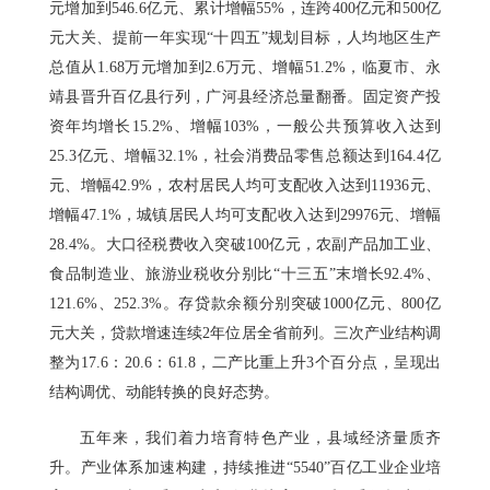
元增加到546.6亿元、累计增幅55%，连跨400亿元和500亿
元大关、提前一年实现“十四五”规划目标，人均地区生产
总值从1.68万元增加到2.6万元、增幅51.2%，临夏市、永
靖县晋升百亿县行列，广河县经济总量翻番。固定资产投
资年均增长15.2%、增幅103%，一般公共预算收入达到
25.3亿元、增幅32.1%，社会消费品零售总额达到164.4亿
元、增幅42.9%，农村居民人均可支配收入达到11936元、
增幅47.1%，城镇居民人均可支配收入达到29976元、增幅
28.4%。大口径税费收入突破100亿元，农副产品加工业、
食品制造业、旅游业税收分别比“十三五”末增长92.4%、
121.6%、252.3%。存贷款余额分别突破1000亿元、800亿
元大关，贷款增速连续2年位居全省前列。三次产业结构调
整为17.6：20.6：61.8，二产比重上升3个百分点，呈现出
结构调优、动能转换的良好态势。
五年来，我们着力培育特色产业，县域经济量质齐
升。产业体系加速构建，持续推进“5540”百亿工业企业培