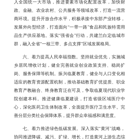
入全国统一大市场，推进要素市场化配置改革，加快财
政、金融、农业农村、公共服务等领域改革，打造一流营
商环境。提升开放合作水平，积极承接中东部产业转移，
发展外向型经济，打造面向“一带一路”食品和民族特需用
品生产供应基地。落实“强省会”行动，共建兰白定临城市
群，融入全省“一核三带、多点支撑”区域发展格局。
六、着力提高人民幸福指数。坚持就业优先，实施城
乡居民增收计划，健全完善就业创业政策支持、稳岗扩
岗、服务保障等机制。振兴临夏教育，健全与人口变化相
适应的教育资源配置机制，推动基础教育扩优提质、职业
教育产教融合、终身教育泛在可及，争取临夏现代职业学
院创建本科。推进健康临夏建设，打造省级区域医疗中
心，深化医药卫生体制改革，全面提升医疗卫生水平。完
善分层分类社会保障体系，提升群众幸福感和满意度。
七、着力推进绿色低碳发展。深入落实“黄河”战略，
协同推进降碳、减污、扩绿、增长，打造黄河上游生态综