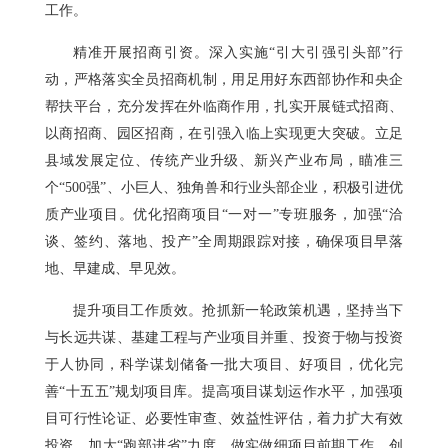
工作。
精准开展招商引资。深入实施“引大引强引头部”行
动，严格落实全员招商机制，用足用好东西部协作和央企
帮扶平台，充分发挥在外临商作用，扎实开展链式招商、
以商招商、园区招商，在引强入临上实现更大突破。立足
县域发展定位、传统产业升级、新兴产业布局，瞄准三
个“500强”、小巨人、独角兽和行业头部企业，积极引进优
质产业项目。优化招商项目“一对一”专班服务，加强“洽
谈、签约、落地、投产”全周期跟踪对接，确保项目早落
地、早建成、早见效。
提升项目工作质效。抢抓新一轮政策机遇，坚持当下
与长远共谋、基建工程与产业项目并重、投资于物与投资
于人协同，科学谋划储备一批大项目、好项目，优化完
善“十五五”规划项目库。提高项目谋划运作水平，加强项
目可行性论证、必要性审查、效益性评估，着力扩大有效
投资。加大“跑部进省”力度，做实做细项目前期工作，创