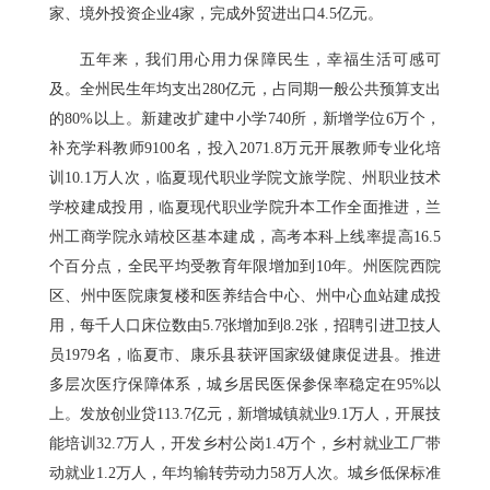
家、境外投资企业4家，完成外贸进出口4.5亿元。
五年来，我们用心用力保障民生，幸福生活可感可
及。全州民生年均支出280亿元，占同期一般公共预算支出
的80%以上。新建改扩建中小学740所，新增学位6万个，
补充学科教师9100名，投入2071.8万元开展教师专业化培
训10.1万人次，临夏现代职业学院文旅学院、州职业技术
学校建成投用，临夏现代职业学院升本工作全面推进，兰
州工商学院永靖校区基本建成，高考本科上线率提高16.5
个百分点，全民平均受教育年限增加到10年。州医院西院
区、州中医院康复楼和医养结合中心、州中心血站建成投
用，每千人口床位数由5.7张增加到8.2张，招聘引进卫技人
员1979名，临夏市、康乐县获评国家级健康促进县。推进
多层次医疗保障体系，城乡居民医保参保率稳定在95%以
上。发放创业贷113.7亿元，新增城镇就业9.1万人，开展技
能培训32.7万人，开发乡村公岗1.4万个，乡村就业工厂带
动就业1.2万人，年均输转劳动力58万人次。城乡低保标准