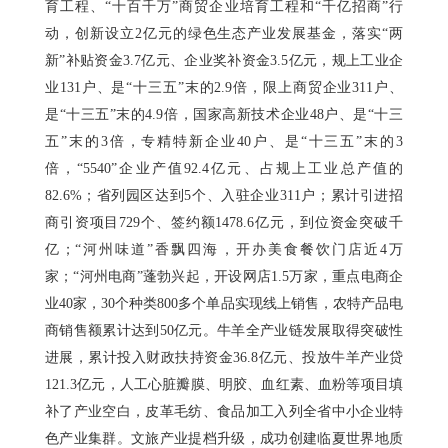
育工程、“十百千万”商贸企业培育工程和“千亿招商”行
动，创新设立2亿元的绿色生态产业发展基金，落实“两
新”补贴资金3.7亿元、企业奖补资金3.5亿元，规上工业企
业131户、是“十三五”末的2.9倍，限上商贸企业311户、
是“十三五”末的4.9倍，国家高新技术企业48户、是“十三
五”末的3倍，专精特新企业40户、是“十三五”末的3
倍，“5540”企业产值92.4亿元、占规上工业总产值的
82.6%；省列园区达到5个、入驻企业311户；累计引进招
商引资项目729个、签约额1478.6亿元，到位资金突破千
亿；“河州味道”香飘四海，开办美食餐饮门店近4万
家；“河州电商”蓬勃兴起，开设网店1.5万家，重点电商企
业40家，30个种类800多个单品实现线上销售，农特产品电
商销售额累计达到50亿元。牛羊全产业链发展取得突破性
进展，累计投入财政扶持资金36.8亿元、投放牛羊产业贷
121.3亿元，人工心脏瓣膜、明胶、血红素、血粉等项目填
补了产业空白，皮革毛纺、食品加工入列全省中小企业特
色产业集群。文旅产业提档升级，成功创建临夏世界地质