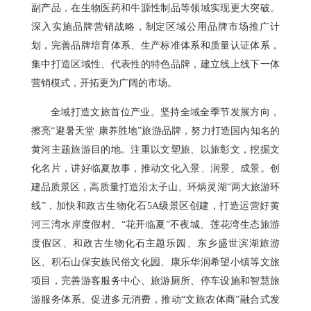
副产品，在生物医药和牛源性制品等领域实现更大突破。
深入实施品牌营销战略，制定区域公用品牌市场推广计
划，完善品牌培育体系、生产标准体系和质量认证体系，
集中打造区域性、代表性的特色品牌，建立线上线下一体
营销模式，开拓更为广阔的市场。
全域打造文旅首位产业。坚持全域全季节发展方向，
擦亮“避暑天堂·康养胜地”旅游品牌，努力打造国内知名的
黄河主题旅游目的地。注重以文塑旅、以旅彰文，挖掘文
化名片，讲好临夏故事，推动文化入景、润景、成景。创
建品质景区，高质量打造沿太子山、环炳灵湖“两大旅游环
线”，加快和政古生物化石5A级景区创建，打造运营好黄
河三湾水岸度假村、“花开临夏”不夜城、莲花湾生态旅游
度假区、和政古生物化石主题乐园、东乡盛世滨湖旅游
区、积石山保安族民俗文化园、康乐华润希望小镇等文旅
项目，完善游客服务中心、旅游厕所、停车设施和智慧旅
游服务体系。促进多元消费，推动“文旅农体商”融合式发