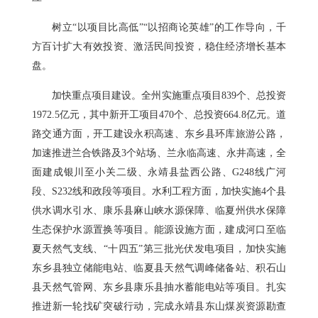
树立“以项目比高低”“以招商论英雄”的工作导向，千
方百计扩大有效投资、激活民间投资，稳住经济增长基本
盘。
加快重点项目建设。全州实施重点项目839个、总投资
1972.5亿元，其中新开工项目470个、总投资664.8亿元。道
路交通方面，开工建设永积高速、东乡县环库旅游公路，
加速推进兰合铁路及3个站场、兰永临高速、永井高速，全
面建成银川至小关二级、永靖县盐西公路、G248线广河
段、S232线和政段等项目。水利工程方面，加快实施4个县
供水调水引水、康乐县麻山峡水源保障、临夏州供水保障
生态保护水源置换等项目。能源设施方面，建成河口至临
夏天然气支线、“十四五”第三批光伏发电项目，加快实施
东乡县独立储能电站、临夏县天然气调峰储备站、积石山
县天然气管网、东乡县康乐县抽水蓄能电站等项目。扎实
推进新一轮找矿突破行动，完成永靖县东山煤炭资源勘查