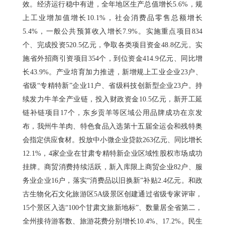
效。经济运行稳中有进，全年地区生产总值增长5.6%，规
上工业增加值增长10.1%，社会消费品零售总额增长
5.4%，一般公共预算收入增长7.9%。实施重点项目834
个、完成投资520.5亿元，争取各类项目资金48.8亿元。实
施省外招商引资项目354个，到位资金414.9亿元、同比增
长43.9%。产业培育加力推进，新增规上工业企业23户、
省级“专精特新”企业11户、省级科技创新型企业23户。持
续发力牛羊全产业链，投入财政资金10.5亿元，新开工延
链补链项目17个，东乡贡羊等区域公用品牌成功在京发
布，我州牛羊肉、特色食品入选第十五届全运会和残特奥
会指定供应食材。投放中小微企业贷款263亿元、同比增长
12.1%，4家企业在甘肃专精特新企业区域性股权市场成功
挂牌。商贸消费持续活跃，新入库限上商贸企业82户、服
务业企业16户，落实“消费品以旧换新”补贴2.4亿元。和政
古生物化石文化旅游区5A级景区创建通过省级专家评审，
15个景区入选“100个甘肃文旅新地标”、数量居全省第二，
全州接待游客数、旅游花费分别增长10.4%、17.2%。民生