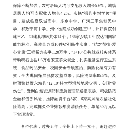
保障不断加强，农村居民人均可支配收入增长5.6%，城镇
居民人均可支配收入增长4.2%。实施“强县中增学位”项
目，建成临夏双城高中、东乡中学、广河三甲集移民中
学、和政宁河中学。州中医院成功创建三甲，州妇保院创
建三乙，组建县域医共体14个，136家乡镇卫生院达到国家
能力标准。高质量办成10件省列民生实事，“结对帮扶·爱
心甘肃”工程帮办实事1.28万件，“1+16”公共就业服务体系
带动积石山县1.6万名安置群众就业，扎实推进医疗卫生系
统、食品药品安全、校园安全专项整治。防险化险有力有
效，全力巩固拓展脱贫攻坚成果，风险消除率85.5%。及
时预警处置永靖县“12·10”特大型滑坡地质灾害，实现“零
伤亡”，受到自然资源部和应急管理部通报表扬。积极防范
金融和债务风险，压降融资平台8家，6家高风险农信社化
险退高，完成拖欠企业账款年度清偿任务、单笔50万元以
下实现清零。
各位代表，过去五年，全州上下苦干实干、追赶进位