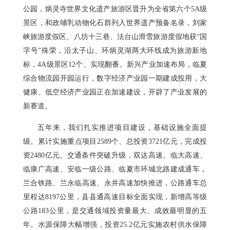
公园，炳灵寺世界文化遗产旅游区晋升为全省第六个5A级
景区，和政哺乳动物化石群列入世界遗产预备名录，刘家
峡旅游度假区、八坊十三巷、法台山滑雪旅游度假地获“国
字号”殊荣，沿太子山、环炳灵湖两大环线成为旅游新地
标，4A级景区12个、实现翻番。新兴产业加速布局，临夏
综合物流园开园运行，数字经济产业园一期建成投用，大
健康、低空经济产业园正在加速建设，开辟了产业发展的
新赛道。
五年来，我们扎实推进项目建设，基础设施全面提
级。累计实施重点项目2589个、总投资3721亿元，完成投
资2480亿元。交通条件突破升级，双达高速、临大高速、
临康广高速、安临一级公路、临夏市环城北路建成通车，
兰合铁路、兰永临高速、永井高速加快推进，公路通车总
里程达8197公里，县县通高速目标全面实现，新增高等级
公路183公里，是交通领域投资量最大、成效最明显的五
年。水源保障大幅增强，投资25.2亿元实施农村供水保障