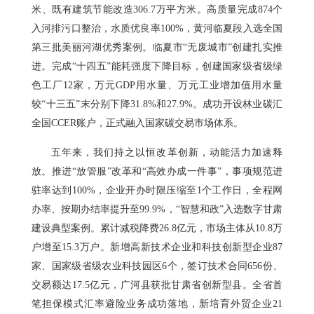
米、既有建筑节能改造306.7万平方米。高质量完成874个
入河排污口整治，水质优良率100%，黄河临夏段入选全国
第三批美丽河湖优秀案例。临夏市“无废城市”创建扎实推
进。完成“十四五”能耗强度下降目标，创建国家级省级绿
色工厂12家，万元GDP用水量、万元工业增加值用水量
较“十三五”末分别下降31.8%和27.9%。成功开设林业碳汇
全国CCER账户，正式融入国家碳交易市场体系。
五年来，我们持之以恒改革创新，动能活力加速释
放。推进“放管服”改革和“高效办成一件事”，事项规范进
驻率达到100%，企业开办时限压缩至1个工作日，全程网
办率、按期办结率提升至99.9%，“智慧和政”入选数字甘肃
建设典型案例。累计减税降费26.8亿元，市场主体从10.8万
户增至15.3万户。新增高新技术企业和科技创新型企业87
家、国家级省级农业科技园区6个，签订技术合同656份、
交易额达17.5亿元，广河县获批甘肃省创新型县。全省首
笔担保模式汇率避险业务成功落地，新培育外贸企业21