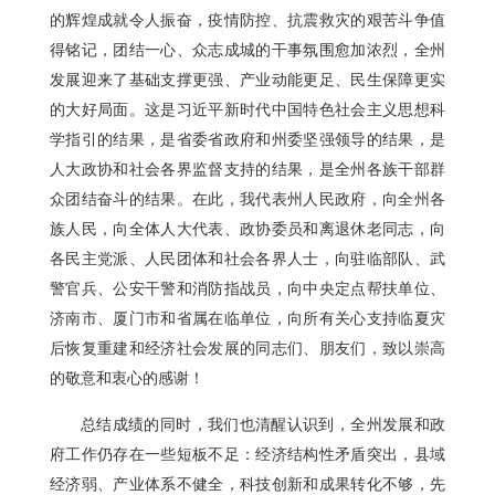
的辉煌成就令人振奋，疫情防控、抗震救灾的艰苦斗争值
得铭记，团结一心、众志成城的干事氛围愈加浓烈，全州
发展迎来了基础支撑更强、产业动能更足、民生保障更实
的大好局面。这是习近平新时代中国特色社会主义思想科
学指引的结果，是省委省政府和州委坚强领导的结果，是
人大政协和社会各界监督支持的结果，是全州各族干部群
众团结奋斗的结果。在此，我代表州人民政府，向全州各
族人民，向全体人大代表、政协委员和离退休老同志，向
各民主党派、人民团体和社会各界人士，向驻临部队、武
警官兵、公安干警和消防指战员，向中央定点帮扶单位、
济南市、厦门市和省属在临单位，向所有关心支持临夏灾
后恢复重建和经济社会发展的同志们、朋友们，致以崇高
的敬意和衷心的感谢！
总结成绩的同时，我们也清醒认识到，全州发展和政
府工作仍存在一些短板不足：经济结构性矛盾突出，县域
经济弱、产业体系不健全，科技创新和成果转化不够，先