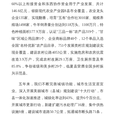
60%以上衔接资金和东西协作资金用于产业发展、共计
146.6亿元，省级现代农业产业园8县市全覆盖，农业龙头
企业135家、实现翻番，培育“五有”合作社3010家、规模养
殖场1498家，牛羊饲养量分别达到118万头、1100万只，特
色种植面积177.9万亩，认证“三品一标”农产品319个，“甘
味”区域公用品牌1个、企业商标品牌40个，12个单品入选
全国“名特优新”农产品目录。751个发展类村庄规划建设实
现全覆盖，建设农村公路4053公里，实施危房和农房抗震
改造3.9万户，完成农村改厕29.1万座、卫生厕所普及率
85.8%，争创省级和美乡村29个，临夏县荣膺全国乡村振
兴示范县。
五年来，我们不断完善城镇功能，城市生活宜居宜
业。深入开展美丽城市（县城）规划建设“十大行动”，市
县一体化加速推进，城镇化率达到43%、提升6个百分点。
开展城市更新行动，新建扩建污水处理厂16座、集中供热
设施9座，建设城市道路50.7公里，拓通城市断头路71条，