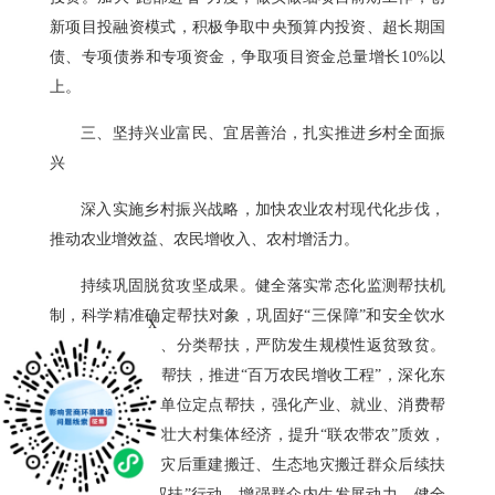
新项目投融资模式，积极争取中央预算内投资、超长期国
债、专项债券和专项资金，争取项目资金总量增长10%以
上。
三、坚持兴业富民、宜居善治，扎实推进乡村全面振
兴
深入实施乡村振兴战略，加快农业农村现代化步伐，
推动农业增效益、农民增收入、农村增活力。
持续巩固脱贫攻坚成果。健全落实常态化监测帮扶机
制，科学精准确定帮扶对象，巩固好“三保障”和安全饮水
x
成果，因户施策、分类帮扶，严防发生规模性返贫致贫。
统筹实施开发式帮扶，推进“百万农民增收工程”，深化东
西部协作和中央单位定点帮扶，强化产业、就业、消费帮
扶和技能培训，壮大村集体经济，提升“联农带农”质效，
加强易地搬迁、灾后重建搬迁、生态地灾搬迁群众后续扶
持，实施“志智双扶”行动，增强群众内生发展动力。健全