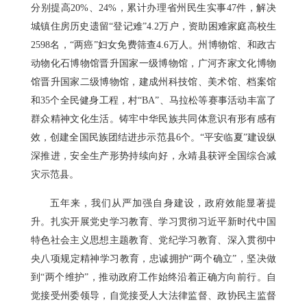
分别提高20%、24%，累计办理省州民生实事47件，解决
城镇住房历史遗留“登记难”4.2万户，资助困难家庭高校生
2598名，“两癌”妇女免费筛查4.6万人。州博物馆、和政古
动物化石博物馆晋升国家一级博物馆，广河齐家文化博物
馆晋升国家二级博物馆，建成州科技馆、美术馆、档案馆
和35个全民健身工程，村“BA”、马拉松等赛事活动丰富了
群众精神文化生活。铸牢中华民族共同体意识有形有感有
效，创建全国民族团结进步示范县6个。“平安临夏”建设纵
深推进，安全生产形势持续向好，永靖县获评全国综合减
灾示范县。
五年来，我们从严加强自身建设，政府效能显著提
升。扎实开展党史学习教育、学习贯彻习近平新时代中国
特色社会主义思想主题教育、党纪学习教育、深入贯彻中
央八项规定精神学习教育，忠诚拥护“两个确立”，坚决做
到“两个维护”，推动政府工作始终沿着正确方向前行。自
觉接受州委领导，自觉接受人大法律监督、政协民主监督