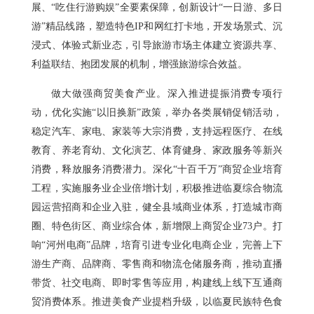
展、“吃住行游购娱”全要素保障，创新设计“一日游、多日
游”精品线路，塑造特色IP和网红打卡地，开发场景式、沉
浸式、体验式新业态，引导旅游市场主体建立资源共享、
利益联结、抱团发展的机制，增强旅游综合效益。
做大做强商贸美食产业。深入推进提振消费专项行
动，优化实施“以旧换新”政策，举办各类展销促销活动，
稳定汽车、家电、家装等大宗消费，支持远程医疗、在线
教育、养老育幼、文化演艺、体育健身、家政服务等新兴
消费，释放服务消费潜力。深化“十百千万”商贸企业培育
工程，实施服务业企业倍增计划，积极推进临夏综合物流
园运营招商和企业入驻，健全县域商业体系，打造城市商
圈、特色街区、商业综合体，新增限上商贸企业73户。打
响“河州电商”品牌，培育引进专业化电商企业，完善上下
游生产商、品牌商、零售商和物流仓储服务商，推动直播
带货、社交电商、即时零售等应用，构建线上线下互通商
贸消费体系。推进美食产业提档升级，以临夏民族特色食