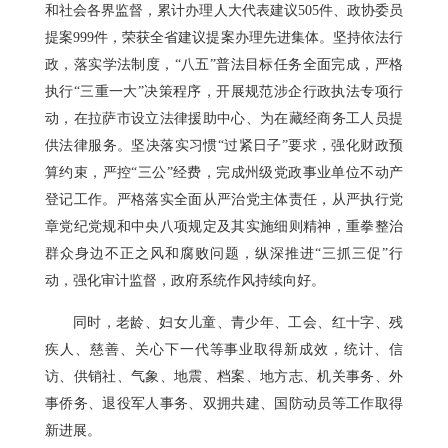
和社会各界监督，累计办理人大代表建议505件、政协委员
提案999件，荣获全省建议提案办理先进集体。坚持依法行
政，落实学法制度，“八五”普法目标任务全面完成，严格
执行“三重一大”决策程序，开展规范涉企行政执法专项行
动，在拉萨市设立法律援助中心、为在藏经商务工人员提
供法律服务。坚决落实习惯“过紧日子”要求，强化财政预
算约束，严控“三公”经费，完成州级党政事业单位不动产
登记工作。严格落实全面从严治党主体责任，从严执行党
章党纪党规和中央八项规定及其实施细则精神，重拳整治
群众身边不正之风和腐败问题，纵深推进“三抓三促”行
动，强化审计监督，政府系统作风持续向好。
同时，老龄、妇女儿童、青少年、工会、红十字、残
疾人、慈善、关心下一代等事业取得新成效，统计、信
访、供销社、气象、地震、档案、地方志、机关事务、外
事侨务、退役军人事务、双拥共建、国防动员等工作取得
新进展。