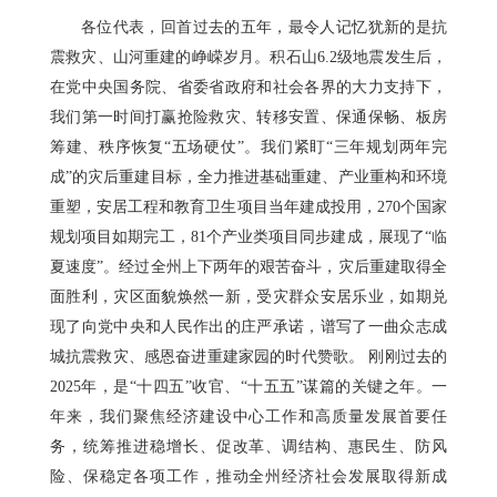
各位代表，回首过去的五年，最令人记忆犹新的是抗
震救灾、山河重建的峥嵘岁月。积石山6.2级地震发生后，
在党中央国务院、省委省政府和社会各界的大力支持下，
我们第一时间打赢抢险救灾、转移安置、保通保畅、板房
筹建、秩序恢复“五场硬仗”。我们紧盯“三年规划两年完
成”的灾后重建目标，全力推进基础重建、产业重构和环境
重塑，安居工程和教育卫生项目当年建成投用，270个国家
规划项目如期完工，81个产业类项目同步建成，展现了“临
夏速度”。经过全州上下两年的艰苦奋斗，灾后重建取得全
面胜利，灾区面貌焕然一新，受灾群众安居乐业，如期兑
现了向党中央和人民作出的庄严承诺，谱写了一曲众志成
城抗震救灾、感恩奋进重建家园的时代赞歌。 刚刚过去的
2025年，是“十四五”收官、“十五五”谋篇的关键之年。一
年来，我们聚焦经济建设中心工作和高质量发展首要任
务，统筹推进稳增长、促改革、调结构、惠民生、防风
险、保稳定各项工作，推动全州经济社会发展取得新成