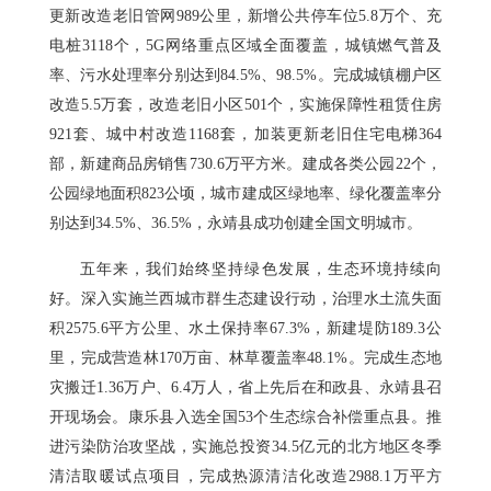
更新改造老旧管网989公里，新增公共停车位5.8万个、充
电桩3118个，5G网络重点区域全面覆盖，城镇燃气普及
率、污水处理率分别达到84.5%、98.5%。完成城镇棚户区
改造5.5万套，改造老旧小区501个，实施保障性租赁住房
921套、城中村改造1168套，加装更新老旧住宅电梯364
部，新建商品房销售730.6万平方米。建成各类公园22个，
公园绿地面积823公顷，城市建成区绿地率、绿化覆盖率分
别达到34.5%、36.5%，永靖县成功创建全国文明城市。
五年来，我们始终坚持绿色发展，生态环境持续向
好。深入实施兰西城市群生态建设行动，治理水土流失面
积2575.6平方公里、水土保持率67.3%，新建堤防189.3公
里，完成营造林170万亩、林草覆盖率48.1%。完成生态地
灾搬迁1.36万户、6.4万人，省上先后在和政县、永靖县召
开现场会。康乐县入选全国53个生态综合补偿重点县。推
进污染防治攻坚战，实施总投资34.5亿元的北方地区冬季
清洁取暖试点项目，完成热源清洁化改造2988.1万平方