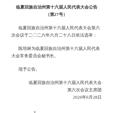
临夏回族自治州第十六届人民代表大会公
告
（第
27
号）
临夏回族自治州第十六届人民代表大会第
六
次会议于二
〇
二
六
年
六
月
二十八
日依法
选举
：
陈培林
为临夏回族自治
州第十六届人民代表
大会常务委员会秘书长
。
现予公告
。
临夏回族自治州第十
六
届人民代表大会
第
六
次会议主席团
2026年6月28日
x