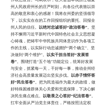
州人民政府州长的庄严时刻，向各位代表致以崇
高的敬意和衷心的感谢！我将在州委的坚强领导
下，以实实在在的工作回报组织的重托、回报全
州人民的信任。
以绝对忠诚答好
“政治答卷”
。坚
持不懈用习近平新时代中国特色社会主义思想凝
心铸魂，把铸牢中华民族共同体意识作为各项工
作的主线，以实际行动忠诚拥护
“两个确立”、坚
决做到“两个维护”。
以实干担当答好
“发展答
卷”
。围绕打造
“五个地”功能定位，统筹好发展
与安全，抓紧每一天，干好每一事，推动全州经
济社会高质量发展迈出坚实步伐。
以赤子情怀答
好
“民生答卷”
。把为民造福作为最大的政绩，做
好特殊困难群体关心关爱和兜底保障，下决心解
决民生痛点难点。
以敬畏之心答好
“纪法答卷”
。
扛牢全面从严治党主体责任，严格按照法定权