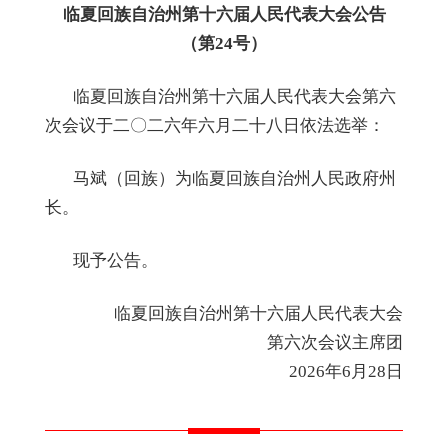
临夏回族自治州第十六届人民代表大会公
告
（第
24
号）
临夏回族自治州第十六届人民代表大会第
六
次会议于二
〇
二
六
年
六
月
二十八
日依法
选举
：
马
斌（回族）
为临夏回族自治
州人民政府州
长
。
现予公告
。
临夏回族自治州第十
六
届人民代表大会
第
六
次会议主席团
2026年6月28日