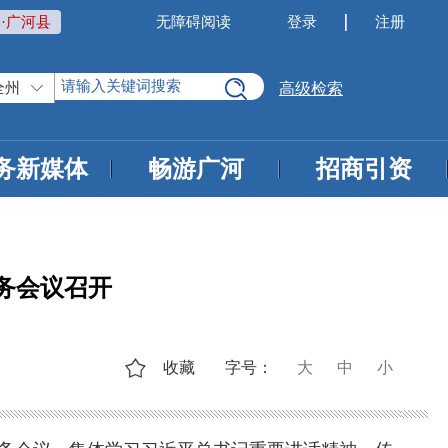
·广河县
无障碍阅读
登录
注册
全州
高级检索
务新媒体
畅游广河
招商引资
务会议召开
收藏
字号：
大
中
小