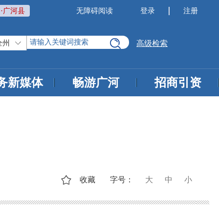
·广河县
无障碍阅读
登录
注册
全州
高级检索
务新媒体
畅游广河
招商引资
收藏
字号：
大
中
小